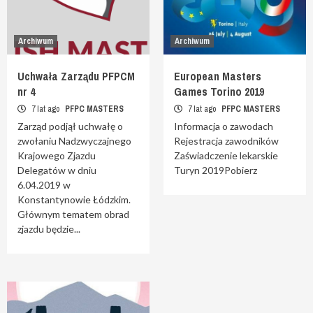
Archiwum
Archiwum
Uchwała Zarządu PFPCM
European Masters
nr 4
Games Torino 2019
7 lat ago
PFPC MASTERS
7 lat ago
PFPC MASTERS
Zarząd podjął uchwałę o
Informacja o zawodach
zwołaniu Nadzwyczajnego
Rejestracja zawodników
Krajowego Zjazdu
Zaświadczenie lekarskie
Delegatów w dniu
Turyn 2019Pobierz
6.04.2019 w
Konstantynowie Łódzkim.
Głównym tematem obrad
zjazdu będzie...