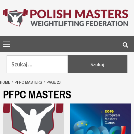
Skip
to
content
Primary
Menu
Szukaj:
HOME
PFPC MASTERS
PAGE 26
PFPC MASTERS