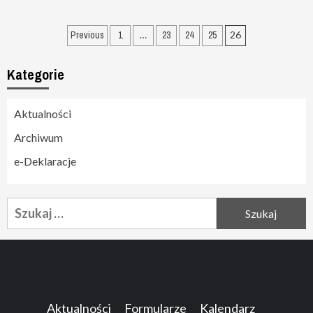
Nawigacja
Previous
1
…
23
24
25
26
po
Kategorie
wpisach
Aktualności
Archiwum
e-Deklaracje
Szukaj:
Aktualności
Formularze
Kalendarz